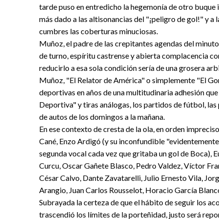
tarde puso en entredicho la hegemonía de otro buque i
más dado a las altisonancias del "¡peligro de gol!" y a 
cumbres las coberturas minuciosas.
Muñoz, el padre de las crepitantes agendas del minuto
de turno, espíritu castrense y abierta complacencia con
reducirlo a esa sola condición sería de una grosera arb
Muñoz, "El Relator de América" o simplemente "El Gord
deportivas en años de una multitudinaria adhesión qu
Deportiva" y tiras análogas, los partidos de fútbol, las
de autos de los domingos a la mañana.
En ese contexto de cresta de la ola, en orden impreci
Cané, Enzo Ardigó (y su inconfundible "evidentemente,
segunda vocal cada vez que gritaba un gol de Boca), E
Curcu, Oscar Gañete Blasco, Pedro Valdez, Víctor Fra
César Calvo, Dante Zavatarelli, Julio Ernesto Vila, Jor
Arangio, Juan Carlos Rousselot, Horacio García Blanco,
Subrayada la certeza de que el hábito de seguir los ac
trascendió los límites de la porteñidad, justo será rep