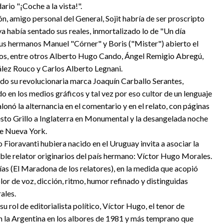
ario "¡Coche a la vista!".
n, amigo personal del General, Sojit habría de ser proscripto
 ya había sentado sus reales, inmortalizado lo de "Un día
 sus hermanos Manuel "Córner" y Boris ("Mister") abierto el
utos, entre otros Alberto Hugo Cando, Ángel Remigio Abregú,
lez Rouco y Carlos Alberto Legnani.
do su revolucionaria marca Joaquín Carballo Serantes,
o en los medios gráficos y tal vez por eso cultor de un lenguaje
lonó la alternancia en el comentario y en el relato, con páginas
to Grillo a Inglaterra en Monumental y la desangelada noche
de Nueva York.
 Fioravanti hubiera nacido en el Uruguay invita a asociar la
able relator originarios del país hermano: Víctor Hugo Morales.
ías (El Maradona de los relatores), en la medida que acopió
lor de voz, dicción, ritmo, humor refinado y distinguidas
ales.
u rol de editorialista político, Víctor Hugo, el tenor de
 en la Argentina en los albores de 1981 y más temprano que