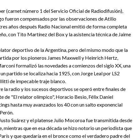
r (carnet número 1 del Servicio Oficial de Radiodifusión),
ego fueron compensados por las observaciones de Atilio
e tres años después Radio Nacional emitió de forma completa
eño, con Tito Martínez del Box y la asistencia técnica de Jaime
elator deportivo de la Argentina, pero del mismo modo que la
artida por los pioneros James Maxwell y Heinrich Hertz,
arconi formalizó las novedades a comienzos del siglo XX, una
 un partido se localiza hacia 1925, con Jorge Leal por LS2
litti de impecable traje blanco.
e la radio y los sucesos deportivos se operó entre finales de
 de "El relator olímpico", Horacio Besio, Félix Daniel
tings hasta muy avanzados los 40 con un salto exponencial
Perón.
 Justo Suárez y el platense Julio Mocoroa fue transmitida desde
le, mientras que en esa década se hizo notorio un periodista que
 París y que quedaría en el bronce como el verdadero padre del