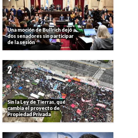
Una moción de Bullrich dejó a
dos senadores sin participar
de la sesión
Sin la Ley de Tierras, qué
cambia el proyecto de
Propiedad Privada