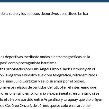
e la radio y los sucesos deportivos constituye la rica
nes deportivas mediante ondas electromagnéticas en la
mpas" como protagonista bautismal.
entes propinados por Luis Ángel Firpo a Jack Dempsey en el
3 llegaron a nuestro suelo vía telegráfica, retransmitidos
al niño Julio Cortázar y selló su amor por el boxeo.
s primeros relatos de partidos de fútbol en el interregno que
ofesionalismo embrionario y experimental: en un ritmo si se
do el célebre partido entre Argentina y Uruguay que dio origen
 de Cesáreo Onzari, de córner, que se coló en el arco del