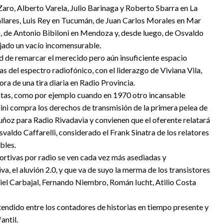
aro, Alberto Varela, Julio Barinaga y Roberto Sbarra en La
Pallares, Luis Rey en Tucumán, de Juan Carlos Morales en Mar
a, de Antonio Bibiloni en Mendoza y, desde luego, de Osvaldo
ejado un vacío incomensurable.
ad de remarcar el merecido pero aún insuficiente espacio
s del espectro radiofónico, con el liderazgo de Viviana Vila,
ra de una tira diaria en Radio Provincia.
dotas, como por ejemplo cuando en 1970 otro incansable
lini compra los derechos de transmisión de la primera pelea de
ñoz para Radio Rivadavia y convienen que el oferente relatará
valdo Caffarelli, considerado el Frank Sinatra de los relatores
bles.
portivas por radio se ven cada vez más asediadas y
va, el aluvión 2.0, y que va de suyo la merma de los transistores
riel Carbajal, Fernando Niembro, Román Iucht, Atilio Costa
endido entre los contadores de historias en tiempo presente y
antil.