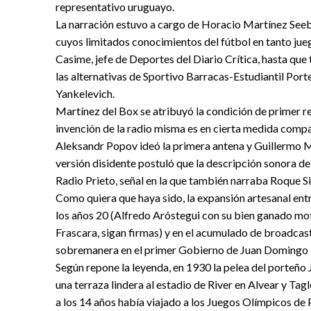
representativo uruguayo.
La narración estuvo a cargo de Horacio Martínez Seebe
cuyos limitados conocimientos del fútbol en tanto ju
Casime, jefe de Deportes del Diario Crítica, hasta qu
las alternativas de Sportivo Barracas-Estudiantil Port
Yankelevich.
Martínez del Box se atribuyó la condición de primer r
invención de la radio misma es en cierta medida comp
Aleksandr Popov ideó la primera antena y Guillermo M
versión disidente postuló que la descripción sonora de
Radio Prieto, señal en la que también narraba Roque Sil
Como quiera que haya sido, la expansión artesanal entr
los años 20 (Alfredo Aróstegui con su bien ganado mote
Frascara, sigan firmas) y en el acumulado de broadcas
sobremanera en el primer Gobierno de Juan Domingo 
Según repone la leyenda, en 1930 la pelea del porteño
una terraza lindera al estadio de River en Alvear y Tag
a los 14 años había viajado a los Juegos Olímpicos de