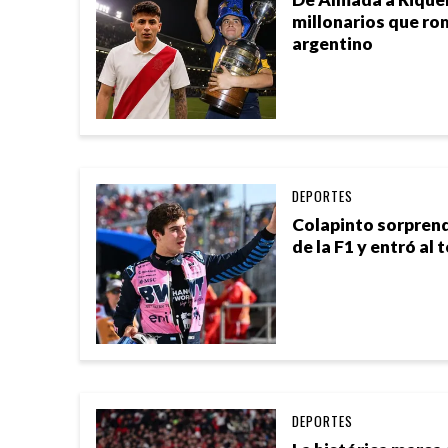
millonarios que ro
argentino
DEPORTES
Colapinto sorprend
de la F1 y entró al 
DEPORTES