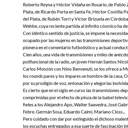
Roberto Reyna y Héctor Vidaña en Rosario, de Pablo Z
Plata, de Ricardo Porta en Santa Fe, Héctor Costilla 
del Plata, de Rubén Torri y Víctor Brizuela en Córdob
Wehbe, cuya reciente partida al infinito cósmico ha d
Con idéntico sentido de justicia, se impone la necesid
ocupado por las mujeres en las transmisiones deportiva
pionera en el comentario futbolístico y actual conducto
Cien años, una vida de transmisiones y miles de anéc
polifuncional de la radio, un joven Hernán Santos Nico
Carlos Monzón con Nino Benvenuti, se los ofrece a Mu
los rounds pares y los impares un hombre de la casa, Os
por su prodigio de voz, entonación y alegorías inolvida
Es cierto que en el siglo en curso las transmisiones de
comprimidas por el efecto de pinza de la babel televisi
fieles a los Alejandro Apo, Walter Saavedra, José Gab
Febre, Germán Sosa, Eduardo Caimi, Mariano Closs...
Pero cuidado con dar por extinguido el dichoso malent
los escuchas entregados a esa suerte de fascinación inf