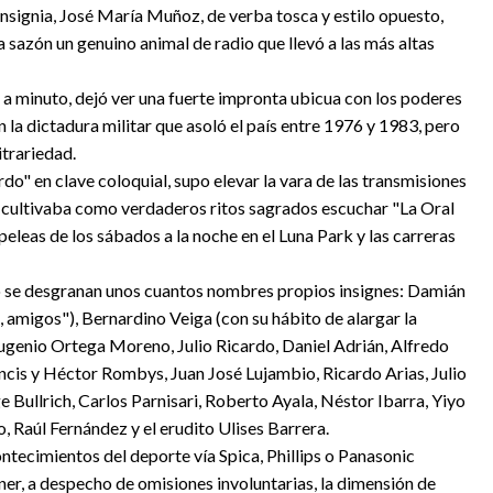
nsignia, José María Muñoz, de verba tosca y estilo opuesto,
la sazón un genuino animal de radio que llevó a las más altas
 a minuto, dejó ver una fuerte impronta ubicua con los poderes
 la dictadura militar que asoló el país entre 1976 y 1983, pero
itrariedad.
o" en clave coloquial, supo elevar la vara de las transmisiones
e cultivaba como verdaderos ritos sagrados escuchar "La Oral
 peleas de los sábados a la noche en el Luna Park y las carreras
so se desgranan unos cuantos nombres propios insignes: Damián
 amigos"), Bernardino Veiga (con su hábito de alargar la
ugenio Ortega Moreno, Julio Ricardo, Daniel Adrián, Alfredo
ncis y Héctor Rombys, Juan José Lujambio, Ricardo Arias, Julio
ge Bullrich, Carlos Parnisari, Roberto Ayala, Néstor Ibarra, Yiyo
 Raúl Fernández y el erudito Ulises Barrera.
ontecimientos del deporte vía Spica, Phillips o Panasonic
oner, a despecho de omisiones involuntarias, la dimensión de