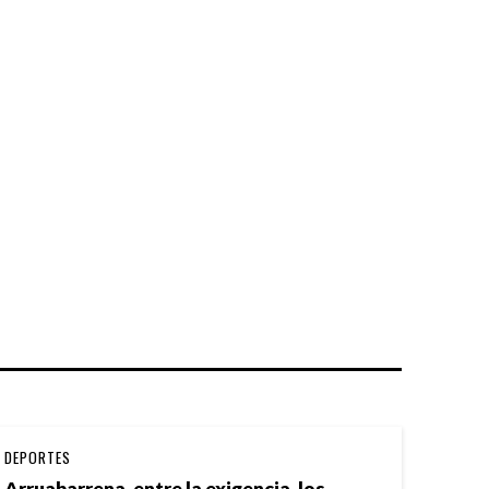
DEPORTES
Arruabarrena, entre la exigencia, los