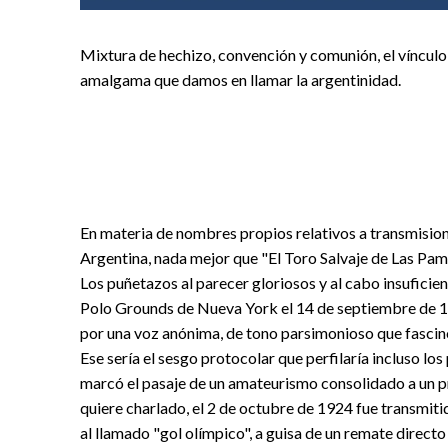
Mixtura de hechizo, convención y comunión, el vínculo d
amalgama que damos en llamar la argentinidad.
En materia de nombres propios relativos a transmisio
Argentina, nada mejor que "El Toro Salvaje de Las Pa
Los puñetazos al parecer gloriosos y al cabo insufici
Polo Grounds de Nueva York el 14 de septiembre de 192
por una voz anónima, de tono parsimonioso que fascinó 
Ese sería el sesgo protocolar que perfilaría incluso lo
marcó el pasaje de un amateurismo consolidado a un pr
quiere charlado, el 2 de octubre de 1924 fue transmiti
al llamado "gol olímpico", a guisa de un remate directo