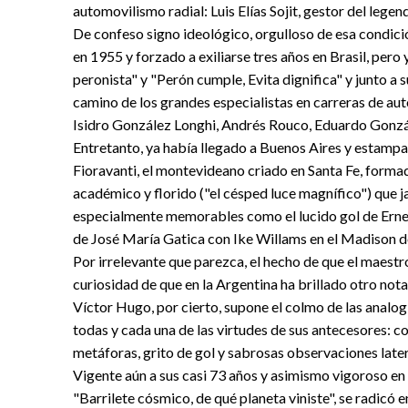
automovilismo radial: Luis Elías Sojit, gestor del legend
De confeso signo ideológico, orgulloso de esa condició
en 1955 y forzado a exiliarse tres años en Brasil, pero
peronista" y "Perón cumple, Evita dignifica" y junto a
camino de los grandes especialistas en carreras de a
Isidro González Longhi, Andrés Rouco, Eduardo Gonzá
Entretanto, ya había llegado a Buenos Aires y estampa
Fioravanti, el montevideano criado en Santa Fe, formad
académico y florido ("el césped luce magnífico") que ja
especialmente memorables como el lucido gol de Ernes
de José María Gatica con Ike Willams en el Madison 
Por irrelevante que parezca, el hecho de que el maestro
curiosidad de que en la Argentina ha brillado otro not
Víctor Hugo, por cierto, supone el colmo de las analog
todas y cada una de las virtudes de sus antecesores: co
metáforas, grito de gol y sabrosas observaciones later
Vigente aún a sus casi 73 años y asimismo vigoroso en s
"Barrilete cósmico, de qué planeta viniste", se radicó