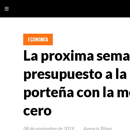
ECONOMÍA
La proxima seman
presupuesto a la
porteña con la me
cero
08 de noviembre de 2019
Agencia Télam