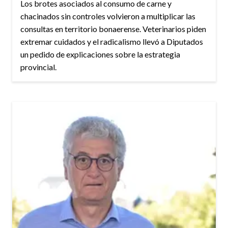
Los brotes asociados al consumo de carne y
chacinados sin controles volvieron a multiplicar las
consultas en territorio bonaerense. Veterinarios piden
extremar cuidados y el radicalismo llevó a Diputados
un pedido de explicaciones sobre la estrategia
provincial.