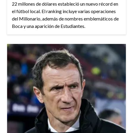
22 millones de dólares estableció un nuevo récord en
el fútbol local. El ranking incluye varias operaciones
del Millonario, además de nombres emblemáticos de
Boca y una aparición de Estudiantes.