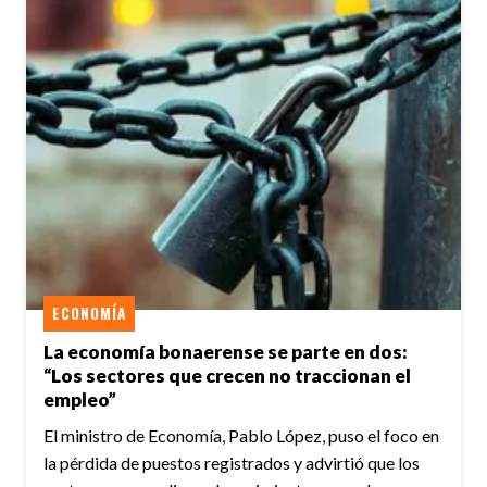
ECONOMÍA
La economía bonaerense se parte en dos:
“Los sectores que crecen no traccionan el
empleo”
El ministro de Economía, Pablo López, puso el foco en
la pérdida de puestos registrados y advirtió que los