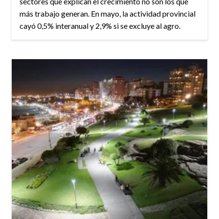
sectores que explican el crecimiento no son los que
más trabajo generan. En mayo, la actividad provincial
cayó 0,5% interanual y 2,9% si se excluye al agro.