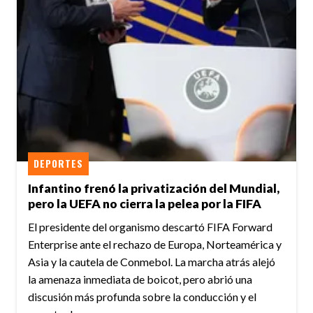
DEPORTES
Infantino frenó la privatización del Mundial,
pero la UEFA no cierra la pelea por la FIFA
El presidente del organismo descartó FIFA Forward
Enterprise ante el rechazo de Europa, Norteamérica y
Asia y la cautela de Conmebol. La marcha atrás alejó
la amenaza inmediata de boicot, pero abrió una
discusión más profunda sobre la conducción y el