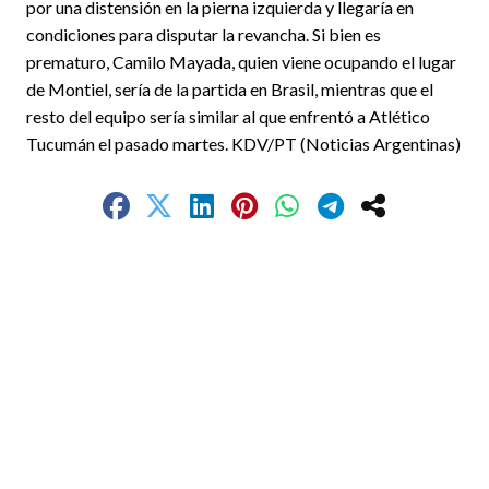
por una distensión en la pierna izquierda y llegaría en
condiciones para disputar la revancha. Si bien es
prematuro, Camilo Mayada, quien viene ocupando el lugar
de Montiel, sería de la partida en Brasil, mientras que el
resto del equipo sería similar al que enfrentó a Atlético
Tucumán el pasado martes. KDV/PT (Noticias Argentinas)