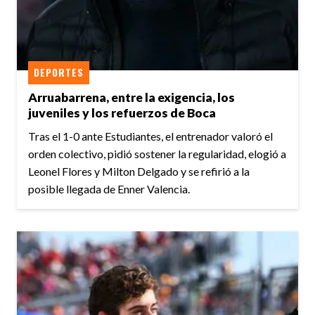
DEPORTES
Arruabarrena, entre la exigencia, los
juveniles y los refuerzos de Boca
Tras el 1-0 ante Estudiantes, el entrenador valoró el
orden colectivo, pidió sostener la regularidad, elogió a
Leonel Flores y Milton Delgado y se refirió a la
posible llegada de Enner Valencia.