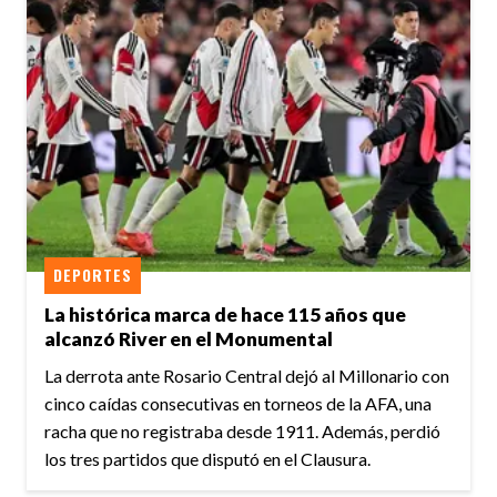
DEPORTES
La histórica marca de hace 115 años que
alcanzó River en el Monumental
La derrota ante Rosario Central dejó al Millonario con
cinco caídas consecutivas en torneos de la AFA, una
racha que no registraba desde 1911. Además, perdió
los tres partidos que disputó en el Clausura.