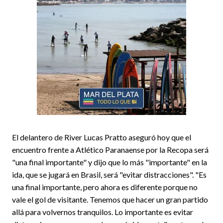
El delantero de River Lucas Pratto aseguró hoy que el
encuentro frente a Atlético Paranaense por la Recopa será
"una final importante" y dijo que lo más "importante" en la
ida, que se jugará en Brasil, será "evitar distracciones". "Es
una final importante, pero ahora es diferente porque no
vale el gol de visitante. Tenemos que hacer un gran partido
allá para volvernos tranquilos. Lo importante es evitar