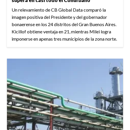
supera en casi todo el Conurbano
Un relevamiento de CB Global Data comparó la
imagen positiva del Presidente y del gobernador
bonaerense en los 24 distritos del Gran Buenos Aires.
Kicillof obtiene ventaja en 21, mientras Milei logra
imponerse en apenas tres municipios de la zona norte.