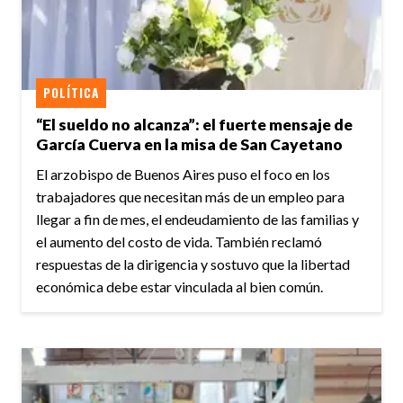
POLÍTICA
“El sueldo no alcanza”: el fuerte mensaje de
García Cuerva en la misa de San Cayetano
El arzobispo de Buenos Aires puso el foco en los
trabajadores que necesitan más de un empleo para
llegar a fin de mes, el endeudamiento de las familias y
el aumento del costo de vida. También reclamó
respuestas de la dirigencia y sostuvo que la libertad
económica debe estar vinculada al bien común.