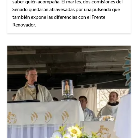
saber quién acompaña. El martes, dos comisiones del
Senado quedarán atravesadas por una pulseada que
también expone las diferencias con el Frente
Renovador.