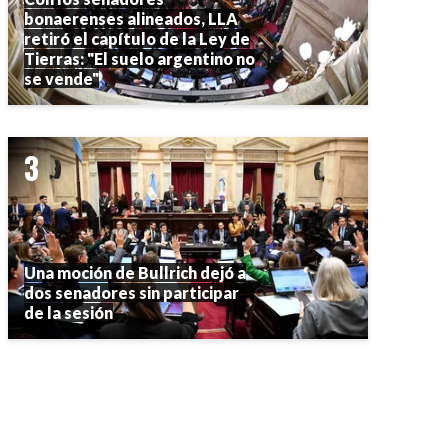
bonaerenses alineados, LLA
retiró el capítulo de la Ley de
Tierras: "El suelo argentino no
se vende"
Una moción de Bullrich dejó a
dos senadores sin participar
de la sesión