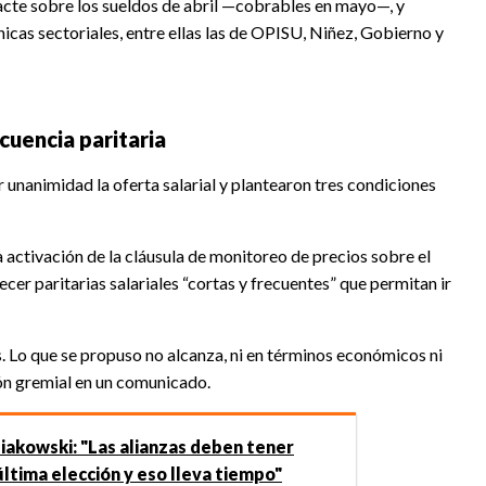
acte sobre los sueldos de abril —cobrables en mayo—, y
icas sectoriales, entre ellas las de OPISU, Niñez, Gobierno y
uencia paritaria
unanimidad la oferta salarial y plantearon tres condiciones
a activación de la cláusula de monitoreo de precios sobre el
cer paritarias salariales “cortas y frecuentes” que permitan ir
s. Lo que se propuso no alcanza, ni en términos económicos ni
ón gremial en un comunicado.
iakowski: "Las alianzas deben tener
última elección y eso lleva tiempo"