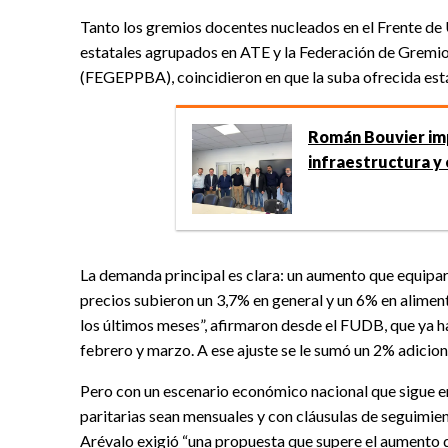
Tanto los gremios docentes nucleados en el Frente d
estatales agrupados en ATE y la Federación de Gremios
(FEGEPPBA), coincidieron en que la suba ofrecida está
Román Bouvier imp
infraestructura y
La demanda principal es clara: un aumento que equipar
precios subieron un 3,7% en general y un 6% en aliment
los últimos meses”, afirmaron desde el FUDB, que ya 
febrero y marzo. A ese ajuste se le sumó un 2% adiciona
Pero con un escenario económico nacional que sigue en
paritarias sean mensuales y con cláusulas de seguimien
Arévalo exigió “una propuesta que supere el aumento d