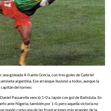
: una goleada 4-0 ante Grecia, con tres goles de Gabriel
camiseta argentina. Ese arranque ilusionó a todos, aunque la
 capitán del torneo.
 Daniel Passarella venció 1-0 a Japón con gol de Batistuta. En
nfo ante Nigeria, también por 1-0, pero aquella victoria no
que quedó como una de las frustraciones más grandes de la