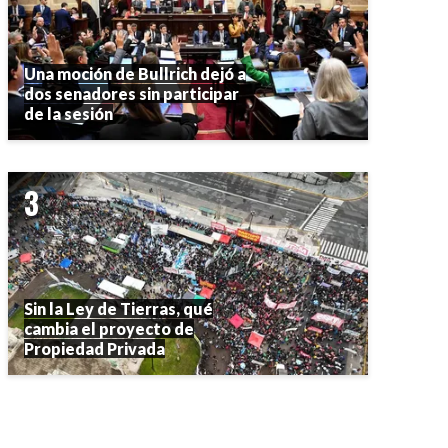
Una moción de Bullrich dejó a
dos senadores sin participar
de la sesión
Sin la Ley de Tierras, qué
cambia el proyecto de
Propiedad Privada