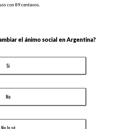
esos con 89 centavos.
mbiar el ánimo social en Argentina?
Si
No
No lo sé