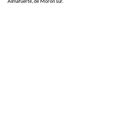
Almafuerte, de Morón sur.