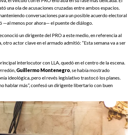
va, el vínculo con el PRO entraba en su fase más delicada. El
sató una ola de acusaciones cruzadas entre ambos espacios.
 manteniendo conversaciones para un posible acuerdo electoral
tó —al menos por ahora— el puente de diálogo.
econoció un dirigente del PRO a este medio, en referencia al
ea, otro actor clave en el armado admitió: “Esta semana va a ser
incipal interlocutor con LLA, quedó en el centro de la escena.
yrredón,
Guillermo Montenegro
, se había mostrado
nía ideológica, pero el revés legislativo trastocó los planes.
no hablar más”, confesó un dirigente libertario con buen