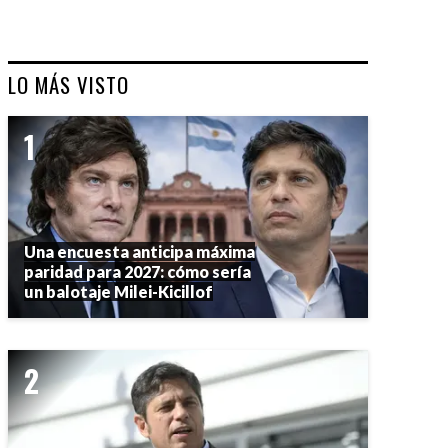
LO MÁS VISTO
Una encuesta anticipa máxima
paridad para 2027: cómo sería
un balotaje Milei-Kicillof