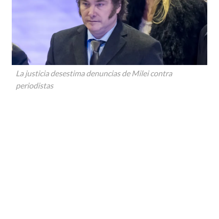
La justicia desestima denuncias de Milei contra
periodistas