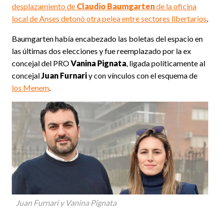
desplazamiento de
Claudio Baumgarten
de la oficina
local de Anses detonó otra pelea entre sectores libertarios
.
Baumgarten había encabezado las boletas del espacio en
las últimas dos elecciones y fue reemplazado por la ex
concejal del PRO
Vanina Pignata
, ligada políticamente al
concejal
Juan Furnari
y con vínculos con el esquema de
los Menem
.
Juan Furnari y Vanina Pignata