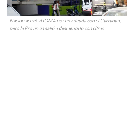
Nación acusó al IOMA por una deuda con el Garrahan,
pero la Provincia salió a desmentirlo con cifras