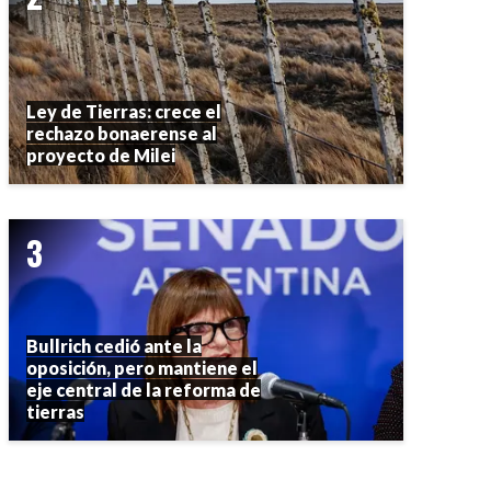
Ley de Tierras: crece el
rechazo bonaerense al
proyecto de Milei
Bullrich cedió ante la
oposición, pero mantiene el
eje central de la reforma de
tierras