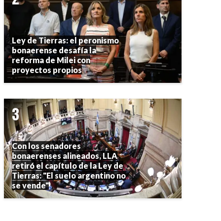
Ley de Tierras: el peronismo
bonaerense desafía la
reforma de Milei con
proyectos propios
Con los senadores
bonaerenses alineados, LLA
retiró el capítulo de la Ley de
Tierras: "El suelo argentino no
se vende"